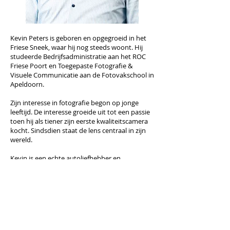
Kevin Peters is geboren en opgegroeid in het
Friese Sneek, waar hij nog steeds woont. Hij
studeerde Bedrijfsadministratie aan het ROC
Friese Poort en Toegepaste Fotografie &
Visuele Communicatie aan de Fotovakschool in
Apeldoorn.
Zijn interesse in fotografie begon op jonge
leeftijd. De interesse groeide uit tot een passie
toen hij als tiener zijn eerste kwaliteitscamera
kocht. Sindsdien staat de lens centraal in zijn
wereld.
Kevin is een echte autoliefhebber en
combineert zijn liefde voor fotografie met zijn
vurige passie voor auto's. Met aanmoediging
van familie en vrienden startte Kevin in 2017
zijn fotografiebedrijf.
Kevin heeft naast fotografie ook professionele
ervaring op het gebied van